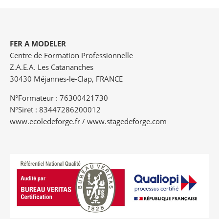
FER A MODELER
Centre de Formation Professionnelle
Z.A.E.A. Les Catananches
30430 Méjannes-le-Clap, FRANCE
N°Formateur : 76300421730
N°Siret : 83447286200012
www.ecoledeforge.fr / www.stagedeforge.com