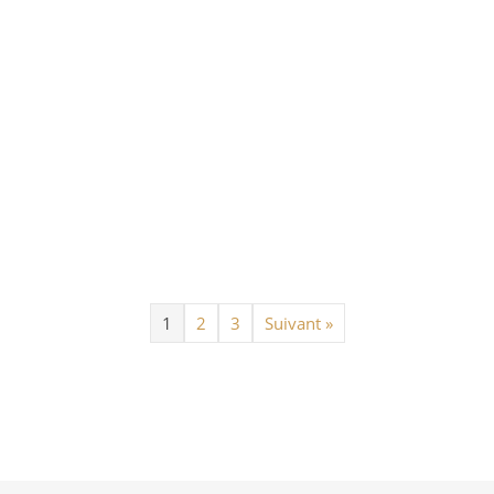
1
2
3
Suivant »