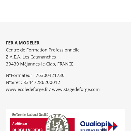
FER A MODELER
Centre de Formation Professionnelle
Z.A.E.A. Les Catananches
30430 Méjannes-le-Clap, FRANCE
N°Formateur : 76300421730
N°Siret : 83447286200012
www.ecoledeforge.fr / www.stagedeforge.com