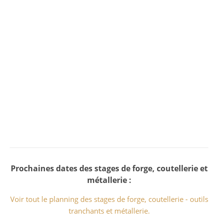
Référentiel national sur la qualité des actions
concourant au développement des compétences
Certification renouvelée le 27 juin 2024
Toutes nos formations sont éligibles aux
financements publics
La certification qualité a été délivrée au
Voir la certification
titre de la catégorie d'action suivante :
Actions de formation
Prochaines dates des stages de forge, coutellerie et
métallerie :
Voir tout le planning des stages de forge, coutellerie - outils
tranchants et métallerie.