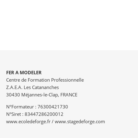
ferronnier d’art, fer forgé, ferronnier, forgeron, enclume, marteau de forge, coutelier,
coutellerie, foyer de forge, stage de forge, stage de forge, stage de forge, stage de
forge, stage de forge, stage de forge.
FER A MODELER
Centre de Formation Professionnelle
Z.A.E.A. Les Catananches
30430 Méjannes-le-Clap, FRANCE
N°Formateur : 76300421730
N°Siret : 83447286200012
www.ecoledeforge.fr / www.stagedeforge.com