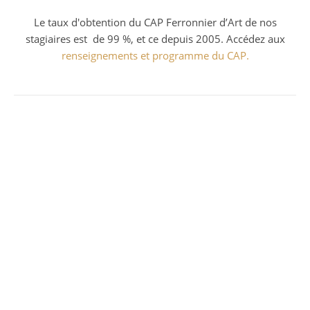
Le taux d'obtention du CAP Ferronnier d’Art de nos
stagiaires est de 99 %, et ce depuis 2005. Accédez aux
renseignements et programme du CAP.
Le travail du fer à la forge exige de l’énergie en
combustible et de l’endurance physique. Pour
être efficace et économique, il faut avant tout
comprendre comment travailler rapidement et
optimiser chaque coup de marteau.
Avis et commentaires des élèves
En savoir plus !