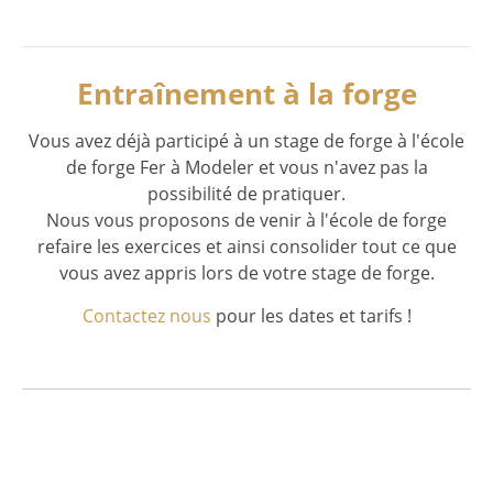
Entraînement à la forge
Vous avez déjà participé à un stage de forge à l'école
de forge Fer à Modeler et vous n'avez pas la
possibilité de pratiquer.
Nous vous proposons de venir à l'école de forge
refaire les exercices et ainsi consolider tout ce que
vous avez appris lors de votre stage de forge.
Contactez nous
pour les dates et tarifs !
stage de forge, forger, devenir forgeron, forge d’art, ferronnerie d’art, ferronnier d’art,
fer forgé, ferronnier, forgeron, enclume, marteau de forge, coutelier, coutellerie, foyer
de forge, stage de forge, stage de forge, stage de forge, stage de forge, stage de forge,
stage de forge. stage de forge, forger, devenir forgeron, forge d’art, ferronnerie d’art,